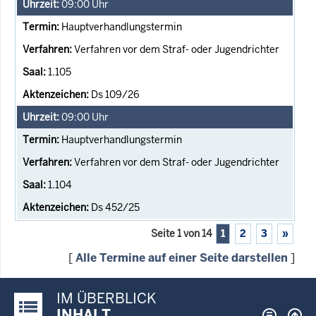
09:00
Uhr
Hauptverhandlungstermin
Verfahren vor dem Straf- oder Jugendrichter
1.105
Ds 109/26
09:00
Uhr
Hauptverhandlungstermin
Verfahren vor dem Straf- oder Jugendrichter
1.104
Ds 452/25
Seite 1 von 14
1
2
3
»
[
Alle Termine auf einer Seite darstellen
]
IM ÜBERBLICK
Justiz-Portal im Überblick:
INHALT