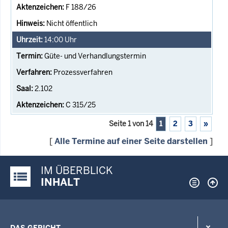
F 188/26
Nicht öffentlich
14:00
Uhr
Güte- und Verhandlungstermin
Prozessverfahren
2.102
C 315/25
Seite 1 von 14
1
2
3
»
[
Alle Termine auf einer Seite darstellen
]
IM ÜBERBLICK
Justiz-Portal im Überblick:
INHALT
DAS GERICHT