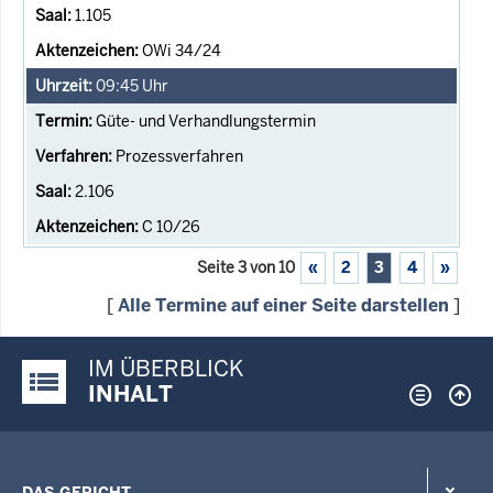
1.105
OWi 34/24
09:45
Uhr
Güte- und Verhandlungstermin
Prozessverfahren
2.106
C 10/26
Seite 3 von 10
«
2
3
4
»
[
Alle Termine auf einer Seite darstellen
]
IM ÜBERBLICK
Justiz-Portal im Überblick:
INHALT
DAS GERICHT