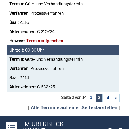
Güte- und Verhandlungstermin
Prozessverfahren
2.116
C 210/24
Termin aufgehoben
09:30
Uhr
Güte- und Verhandlungstermin
Prozessverfahren
2.114
C 632/25
Seite 2 von 14
1
2
3
»
[
Alle Termine auf einer Seite darstellen
]
IM ÜBERBLICK
Justiz-Portal im Überblick: