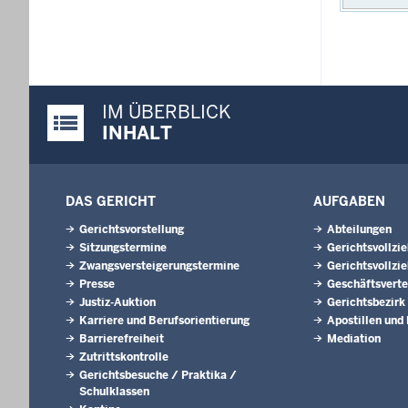
IM ÜBERBLICK
Justiz-Portal im Überblick:
INHALT
DAS GERICHT
AUFGABEN
Gerichtsvorstellung
Abteilungen
Sitzungstermine
Gerichtsvollzi
Zwangsversteigerungstermine
Gerichtsvollzie
Presse
Geschäftsverte
Justiz-Auktion
Gerichtsbezirk
Karriere und Berufsorientierung
Apostillen und
Barrierefreiheit
Mediation
Zutrittskontrolle
Gerichtsbesuche / Praktika /
Schulklassen