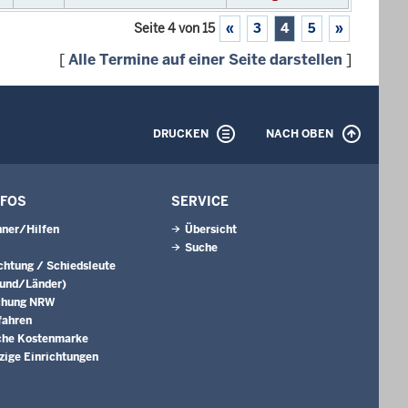
Seite 4 von 15
«
3
4
5
»
[
Alle Termine auf einer Seite darstellen
]
DRUCKEN
NACH OBEN
NFOS
SERVICE
ner/Hilfen
Übersicht
Suche
ichtung / Schiedsleute
Bund/Länder)
chung NRW
fahren
che Kostenmarke
ige Einrichtungen