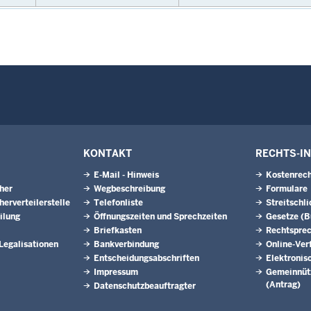
KONTAKT
RECHTS-I
E-Mail - Hinweis
Kostenrech
eher
Wegbeschreibung
Formulare
herverteilerstelle
Telefonliste
Streitschl
ilung
Öffnungszeiten und Sprechzeiten
Gesetze (
Briefkasten
Rechtspre
 Legalisationen
Bankverbindung
Online-Ver
Entscheidungsabschriften
Elektronis
Impressum
Gemeinnütz
(Antrag)
Datenschutzbeauftragter