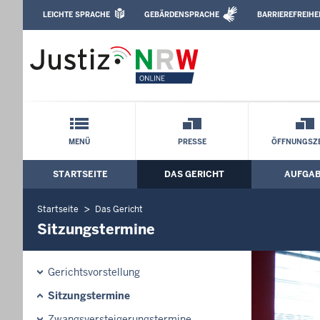
Direkt zum Inhalt
LEICHTE SPRACHE
GEBÄRDENSPRACHE
BARRIEREFREIHE
Leichte Sprache, Gebärdensprachenvideo u
Amtsgericht Düsseldorf: Sitzungstermi
Schnellnavigation mit Volltext-Suche
MENÜ
PRESSE
ÖFFNUNGSZE
STARTSEITE
DAS GERICHT
AUFGA
Hauptmenü: Hauptnavigation
Startseite
Das Gericht
Sitzungstermine
Gerichtsvorstellung
Sitzungstermine
Zwangsversteigerungstermine