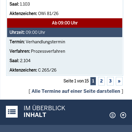
1.103
OWi 81/26
Ab 09:00 Uhr
09:00
Uhr
Verhandlungstermin
Prozessverfahren
2.104
C 265/26
Seite 1 von 15
1
2
3
»
[
Alle Termine auf einer Seite darstellen
]
IM ÜBERBLICK
Justiz-Portal im Überblick:
INHALT