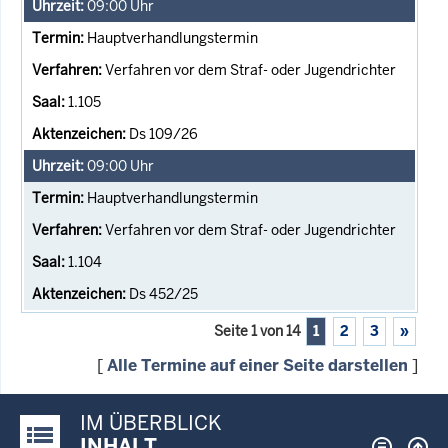
09:00
Uhr
Hauptverhandlungstermin
Verfahren vor dem Straf- oder Jugendrichter
1.105
Ds 109/26
09:00
Uhr
Hauptverhandlungstermin
Verfahren vor dem Straf- oder Jugendrichter
1.104
Ds 452/25
Seite 1 von 14
1
2
3
»
[
Alle Termine auf einer Seite darstellen
]
IM ÜBERBLICK
Justiz-Portal im Überblick:
INHALT