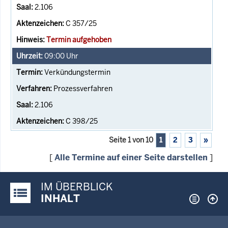
2.106
C 357/25
Termin aufgehoben
09:00
Uhr
Verkündungstermin
Prozessverfahren
2.106
C 398/25
Seite 1 von 10
1
2
3
»
[
Alle Termine auf einer Seite darstellen
]
IM ÜBERBLICK
Justiz-Portal im Überblick:
INHALT