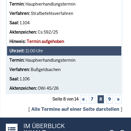
Hauptverhandlungstermin
Strafbefehlsverfahren
1.104
Cs 592/25
Termin aufgehoben
11:00
Uhr
Hauptverhandlungstermin
Bußgeldsachen
1.106
OWi 45/26
Seite 8 von 14
«
7
8
9
»
[
Alle Termine auf einer Seite darstellen
]
IM ÜBERBLICK
Justiz-Portal im Überblick: