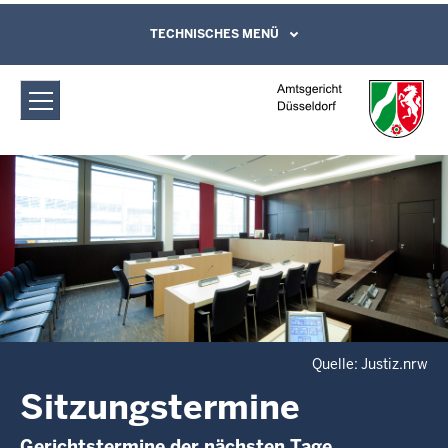
Direkt zum Inhalt
Amtsgericht Düsseldorf:
TECHNISCHES MENÜ
Leichte Sprache, Gebärdensprachenvideo
und Kontaktformular
Sitzungstermine
Quelle: Justiz.nrw
Sitzungstermine
Gerichtstermine der nächsten Tage