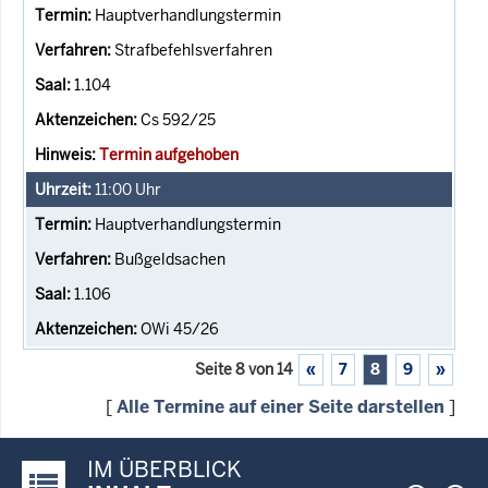
Hauptverhandlungstermin
Strafbefehlsverfahren
1.104
Cs 592/25
Termin aufgehoben
11:00
Uhr
Hauptverhandlungstermin
Bußgeldsachen
1.106
OWi 45/26
Seite 8 von 14
«
7
8
9
»
[
Alle Termine auf einer Seite darstellen
]
IM ÜBERBLICK
Justiz-Portal im Überblick: