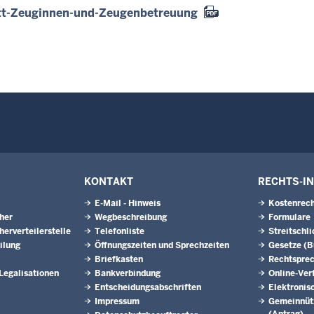
att-Zeuginnen-und-Zeugenbetreuung
KONTAKT
RECHTS-I
E-Mail - Hinweis
Kostenrech
eher
Wegbeschreibung
Formulare
herverteilerstelle
Telefonliste
Streitschl
ilung
Öffnungszeiten und Sprechzeiten
Gesetze (
Briefkasten
Rechtspre
 Legalisationen
Bankverbindung
Online-Ver
Entscheidungsabschriften
Elektronis
Impressum
Gemeinnütz