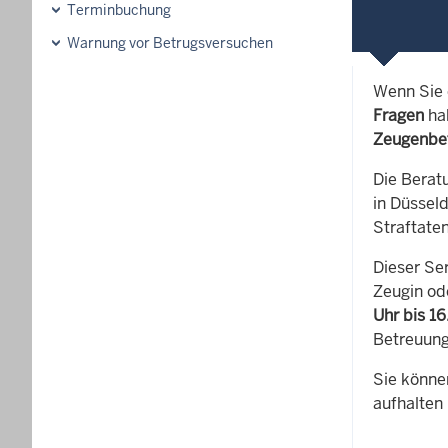
Terminbuchung
Warnung vor Betrugsversuchen
Wenn Sie
Fragen
hab
Zeugenbet
Die Berat
in Düssel
Straftate
Dieser Se
Zeugin od
Uhr bis 1
Betreuung
Sie könne
aufhalten