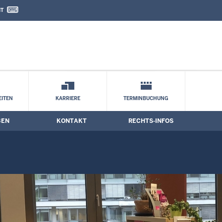
IT
nd Kontaktformular
d Zeugenbetreuung
ITEN
KARRIERE
TERMINBUCHUNG
BEN
KONTAKT
RECHTS-INFOS