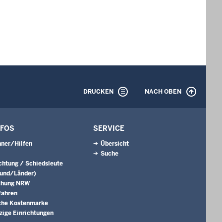
DRUCKEN
NACH OBEN
NFOS
SERVICE
ner/Hilfen
Übersicht
Suche
ichtung / Schiedsleute
Bund/Länder)
chung NRW
fahren
che Kostenmarke
ige Einrichtungen