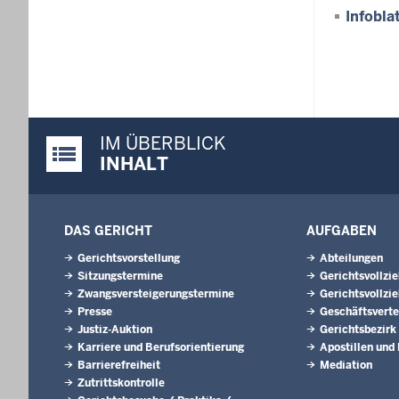
Infobl
IM ÜBERBLICK
Justiz-Portal im Überblick:
INHALT
DAS GERICHT
AUFGABEN
Gerichtsvorstellung
Abteilungen
Sitzungstermine
Gerichtsvollzi
Zwangsversteigerungstermine
Gerichtsvollzie
Presse
Geschäftsverte
Justiz-Auktion
Gerichtsbezirk
Karriere und Berufsorientierung
Apostillen und
Barrierefreiheit
Mediation
Zutrittskontrolle