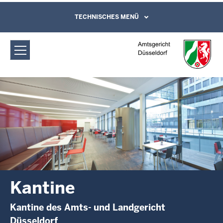
Direkt zum Inhalt
Amtsgericht Düsseldorf: Kantine
TECHNISCHES MENÜ
Leichte Sprache, Gebärdensprachenvideo
und Kontaktformular
Kantine
Kantine des Amts- und Landgericht
Düsseldorf