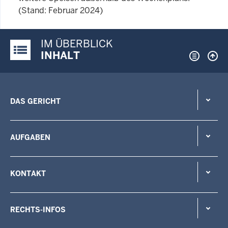
(Stand: Februar 2024)
IM ÜBERBLICK
Justiz-Portal im Überblick:
INHALT
DAS GERICHT
AUFGABEN
KONTAKT
RECHTS-INFOS