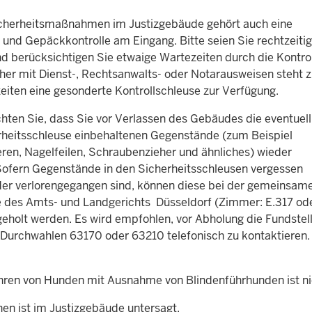
cherheitsmaßnahmen im Justizgebäude gehört auch eine
 und Gepäckkontrolle am Eingang. Bitte seien Sie rechtzeiti
nd berücksichtigen Sie etwaige Wartezeiten durch die Kontrol
her mit Dienst-, Rechtsanwalts- oder Notarausweisen steht 
eiten eine gesonderte Kontrollschleuse zur Verfügung.
hten Sie, dass Sie vor Verlassen des Gebäudes die eventuell
rheitsschleuse einbehaltenen Gegenstände (zum Beispiel
ren, Nagelfeilen, Schraubenzieher und ähnliches) wieder
Sofern Gegenstände in den Sicherheitsschleusen vergessen
er verlorengegangen sind, können diese bei der gemeinsam
e des Amts- und Landgerichts Düsseldorf (Zimmer: E.317 od
geholt werden. Es wird empfohlen, vor Abholung die Fundstel
 Durchwahlen 63170 oder 63210 telefonisch zu kontaktieren.
hren von Hunden mit Ausnahme von Blindenführhunden ist nic
en ist im Justizgebäude untersagt.