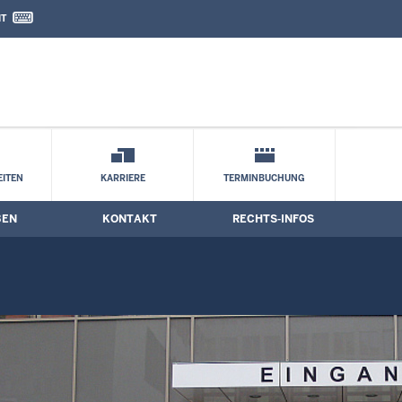
IT
nd Kontaktformular
le
ITEN
KARRIERE
TERMINBUCHUNG
BEN
KONTAKT
RECHTS-INFOS