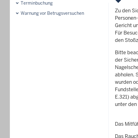
Terminbuchung
Zu den Si
Warnung vor Betrugsversuchen
Personen-
Gericht u
Für Besuc
den Stoßz
Bitte beac
der Siche
Nagelsche
abholen. 
wurden od
Fundstell
E.321) ab
unter den
Das Mitfü
Das Rauch