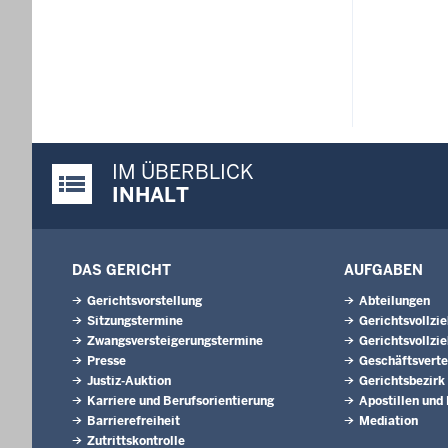
IM ÜBERBLICK
Justiz-Portal im Überblick:
INHALT
DAS GERICHT
AUFGABEN
Gerichtsvorstellung
Abteilungen
Sitzungstermine
Gerichtsvollzi
Zwangsversteigerungstermine
Gerichtsvollzie
Presse
Geschäftsverte
Justiz-Auktion
Gerichtsbezirk
Karriere und Berufsorientierung
Apostillen und
Barrierefreiheit
Mediation
Zutrittskontrolle