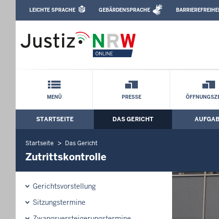
Direkt zum Inhalt
LEICHTE SPRACHE
GEBÄRDENSPRACHE
BARRIEREFREIHE
Leichte Sprache, Gebärdensprachenvideo u
Amtsgericht Düsseldorf: Zutrittskontrol
Schnellnavigation mit Volltext-Suche
MENÜ
PRESSE
ÖFFNUNGSZE
STARTSEITE
DAS GERICHT
AUFGA
Hauptmenü: Hauptnavigation
Startseite
Das Gericht
Zutrittskontrolle
Gerichtsvorstellung
Sitzungstermine
Zwangsversteigerungstermine