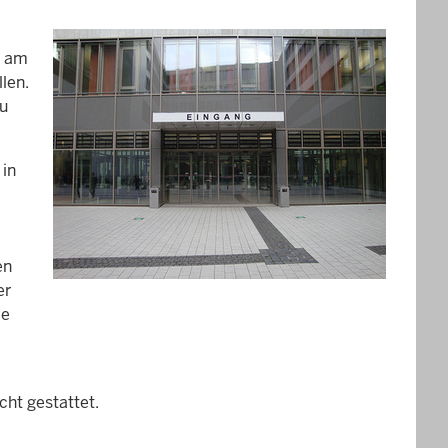
g am
len.
zu
 in
en
er
le
ht gestattet.