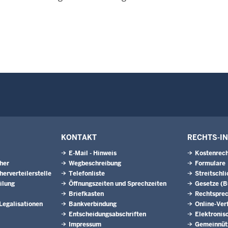
KONTAKT
RECHTS-I
E-Mail - Hinweis
Kostenrech
eher
Wegbeschreibung
Formulare
herverteilerstelle
Telefonliste
Streitschl
ilung
Öffnungszeiten und Sprechzeiten
Gesetze (
Briefkasten
Rechtspre
 Legalisationen
Bankverbindung
Online-Ver
Entscheidungsabschriften
Elektronis
Impressum
Gemeinnütz