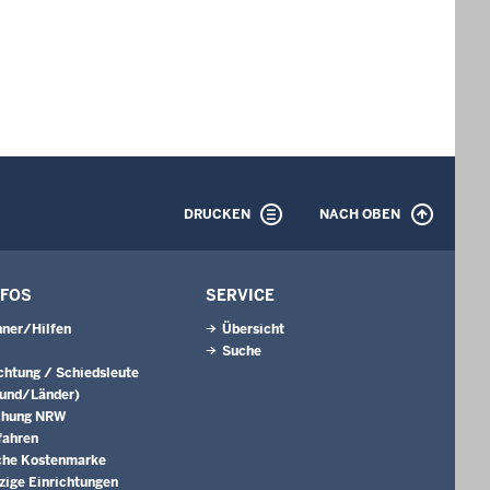
DRUCKEN
NACH OBEN
NFOS
SERVICE
ner/Hilfen
Übersicht
Suche
ichtung / Schiedsleute
Bund/Länder)
chung NRW
fahren
che Kostenmarke
ige Einrichtungen