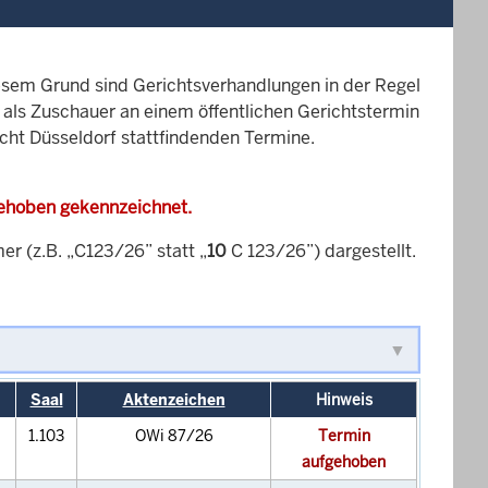
esem Grund sind Gerichtsverhandlungen in der Regel
it als Zuschauer an einem öffentlichen Gerichtstermin
icht Düsseldorf stattfindenden Termine.
gehoben gekennzeichnet.
 (z.B. „C123/26” statt „
10
C 123/26”) dargestellt.
Saal
Aktenzeichen
Hinweis
1.103
OWi 87/26
Termin
aufgehoben