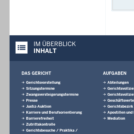
IM ÜBERBLICK
Justiz-Portal im Überblick:
INHALT
DAS GERICHT
AUFGABEN
Gerichtsvorstellung
Abteilungen
Sitzungstermine
Gerichtsvollzi
Zwangsversteigerungstermine
Gerichtsvollzie
Presse
Geschäftsverte
Justiz-Auktion
Gerichtsbezirk
Karriere und Berufsorientierung
Apostillen und
Barrierefreiheit
Mediation
Zutrittskontrolle
Gerichtsbesuche / Praktika /