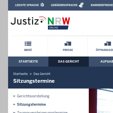
Direkt zum Inhalt
LEICHTE SPRACHE
GEBÄRDENSPRACHE
BARRIEREFREIHE
Leichte Sprache, Gebärdensprachenvideo u
Amtsgericht Düsseldorf: Sitzungstermi
Schnellnavigation mit Volltext-Suche
MENÜ
PRESSE
ÖFFNUNGSZE
STARTSEITE
DAS GERICHT
AUFGA
Hauptmenü: Hauptnavigation
Startseite
Das Gericht
Sitzungstermine
Gerichtsvorstellung
Sitzungstermine
Zwangsversteigerungstermine