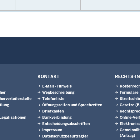
KONTAKT
RECHTS-I
E-Mail - Hinweis
Kostenrech
eher
Wegbeschreibung
Formulare
herverteilerstelle
Telefonliste
Streitschl
ilung
Öffnungszeiten und Sprechzeiten
Gesetze (
Briefkasten
Rechtspre
 Legalisationen
Bankverbindung
Online-Ver
Entscheidungsabschriften
Elektronis
Impressum
Gemeinnütz
(Antrag)
Datenschutzbeauftragter