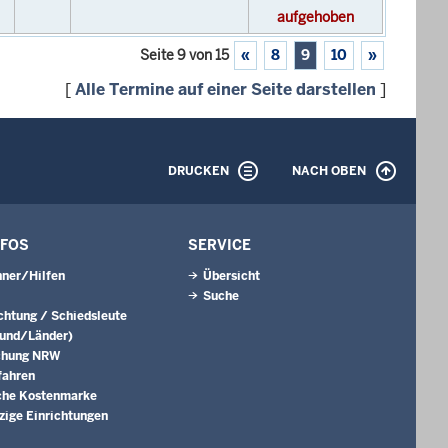
aufgehoben
Seite 9 von 15
«
8
9
10
»
[
Alle Termine auf einer Seite darstellen
]
DRUCKEN
NACH OBEN
NFOS
SERVICE
ner/Hilfen
Übersicht
Suche
ichtung / Schiedsleute
Bund/Länder)
chung NRW
fahren
che Kostenmarke
ige Einrichtungen