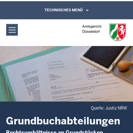
Direkt zum Inhalt
Amtsgericht Düsseldorf:
TECHNISCHES MENÜ
Leichte Sprache, Gebärdensprachenvideo
und Kontaktformular
Grundbuchabteilungen
Quelle: Justiz NRW
Grundbuchabteilungen
Rechtsverhältnisse an Grundstücken,