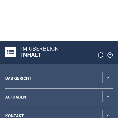
IM ÜBERBLICK
Justiz-Portal im Überblick:
INHALT
DAS GERICHT
AUFGABEN
KONTAKT